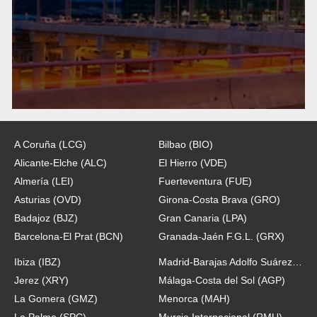
A Coruña (LCG)
Bilbao (BIO)
Alicante-Elche (ALC)
El Hierro (VDE)
Almería (LEI)
Fuerteventura (FUE)
Asturias (OVD)
Girona-Costa Brava (GRO)
Badajoz (BJZ)
Gran Canaria (LPA)
Barcelona-El Prat (BCN)
Granada-Jaén F.G.L. (GRX)
Ibiza (IBZ)
Madrid-Barajas Adolfo Suárez (MAD)
Jerez (XRY)
Málaga-Costa del Sol (AGP)
La Gomera (GMZ)
Menorca (MAH)
La Palma (SPC)
Murcia Internacional (RMU)