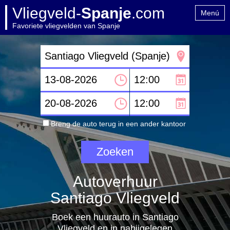
Vliegveld-
Spanje
.com
Menú
Favoriete vliegvelden van Spanje
Home
Contact
Breng de auto terug in een ander kantoor
Autoverhuur
Santiago Vliegveld
Boek een huurauto in Santiago
Vliegveld en in nabijgelegen