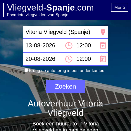
Vliegveld-
Spanje
.com
Menú
Favoriete vliegvelden van Spanje
Home
Contact
Breng de auto terug in een ander kantoor
Autoverhuur Vitoria
Vliegveld
Boek een huurauto in Vitoria
Vliegveld en in nabijgelegen