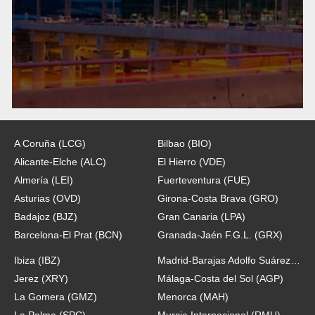
A Coruña (LCG)
Bilbao (BIO)
Alicante-Elche (ALC)
El Hierro (VDE)
Almería (LEI)
Fuerteventura (FUE)
Asturias (OVD)
Girona-Costa Brava (GRO)
Badajoz (BJZ)
Gran Canaria (LPA)
Barcelona-El Prat (BCN)
Granada-Jaén F.G.L. (GRX)
Ibiza (IBZ)
Madrid-Barajas Adolfo Suárez (MAD)
Jerez (XRY)
Málaga-Costa del Sol (AGP)
La Gomera (GMZ)
Menorca (MAH)
La Palma (SPC)
Murcia Internacional (RMU)